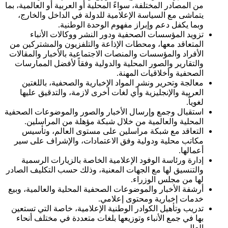
من المصادر المختلفة، سواءً المحلية أو العربية أو العالمية، بما
يتماشى مع السياسة الإعلامية للدولة في الداخل والخارج،
وبما يكفل دعم وإبراز مفهوم الوحدة الوطنية.
تزويد المؤسسات الصحفية ودور النشر ووكالات الأنباء
المتعاقد معها، ومحطات الإذاعة والتلفزيون والمشتركين من
الأفراد والمؤسسات والمنصات الاجتماعية بالأخبار والمقالات
والتقارير والصور المحلية والدولية وفقاً لأفضل الممارسات
الصحفية وأخلاقيات المهنة.
معالجة وتحرير ونشر المواد الإخبارية والصحفية، باللغتين
العربية والإنجليزية وأي لغات أخرى لازمة، والتدقيق عليها
لغوياً.
استقبال وجمع وإرسال الأخبار والصور والموضوعات الصحفية
المحلية والعالمية من خلال شبكة مؤهلة من المراسلين.
التعاقد مع شبكة مراسلين على مستوى العالم، وتأسيس
مكاتب محلية ودولية وفق الاعتمادات، والإشراف على سير
أعمالها.
إدارة ورئاسة الوفود الإعلامية الخاصة بالزيارات الرسمية
والتنسيق لها مع الجهات المعنية، وذلك حسب التكليف الصادر
لها من مجلس الوزراء.
أرشفة الأخبار والموضوعات الصحفية المحلية والعالمية، وبيع
خدمات إخبارية ومحتوى إعلامي.
تدريب وتأهيل الكوادر الوطنية الإعلامية، خاصة التي تستعين
بها في جمع الأنباء وتوزيعها بلغات متعددة في مختلف أنحاء
العالم.