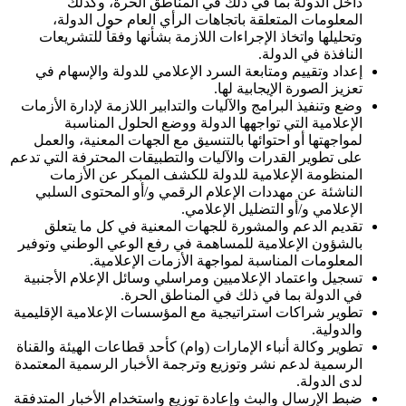
داخل الدولة بما في ذلك في المناطق الحرة، وكذلك
المعلومات المتعلقة باتجاهات الرأي العام حول الدولة،
وتحليلها واتخاذ الإجراءات اللازمة بشأنها وفقاً للتشريعات
النافذة في الدولة.
إعداد وتقييم ومتابعة السرد الإعلامي للدولة والإسهام في
تعزيز الصورة الإيجابية لها.
وضع وتنفيذ البرامج والآليات والتدابير اللازمة لإدارة الأزمات
الإعلامية التي تواجهها الدولة ووضع الحلول المناسبة
لمواجهتها أو احتوائها بالتنسيق مع الجهات المعنية، والعمل
على تطوير القدرات والآليات والتطبيقات المحترفة التي تدعم
المنظومة الإعلامية للدولة للكشف المبكر عن الأزمات
الناشئة عن مهددات الإعلام الرقمي و/أو المحتوى السلبي
الإعلامي و/أو التضليل الإعلامي.
تقديم الدعم والمشورة للجهات المعنية في كل ما يتعلق
بالشؤون الإعلامية للمساهمة في رفع الوعي الوطني وتوفير
المعلومات المناسبة لمواجهة الأزمات الإعلامية.
تسجيل واعتماد الإعلاميين ومراسلي وسائل الإعلام الأجنبية
في الدولة بما في ذلك في المناطق الحرة.
تطوير شراكات استراتيجية مع المؤسسات الإعلامية الإقليمية
والدولية.
تطوير وكالة أنباء الإمارات (وام) كأحد قطاعات الهيئة والقناة
الرسمية لدعم نشر وتوزيع وترجمة الأخبار الرسمية المعتمدة
لدى الدولة.
ضبط الإرسال والبث وإعادة توزيع واستخدام الأخبار المتدفقة